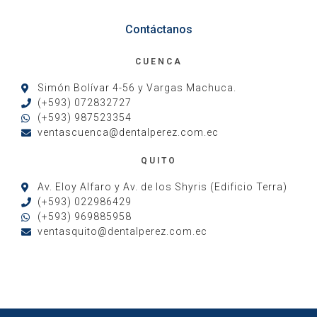
Contáctanos
CUENCA
Simón Bolívar 4-56 y Vargas Machuca.
(+593) 072832727
(+593) 987523354
ventascuenca@dentalperez.com.ec
QUITO
Av. Eloy Alfaro y Av. de los Shyris (Edificio Terra)
(+593) 022986429
(+593) 969885958
ventasquito@dentalperez.com.ec