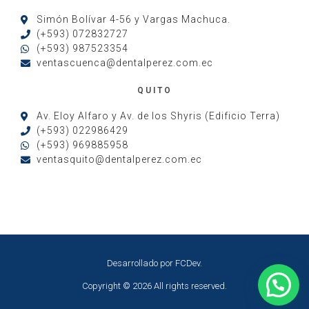
Simón Bolívar 4-56 y Vargas Machuca.
(+593) 072832727
(+593) 987523354
ventascuenca@dentalperez.com.ec
QUITO
Av. Eloy Alfaro y Av. de los Shyris (Edificio Terra)
(+593) 022986429
(+593) 969885958
ventasquito@dentalperez.com.ec
Desarrollado por
FCDev
.
Copyright © 2026 All rights reserved.