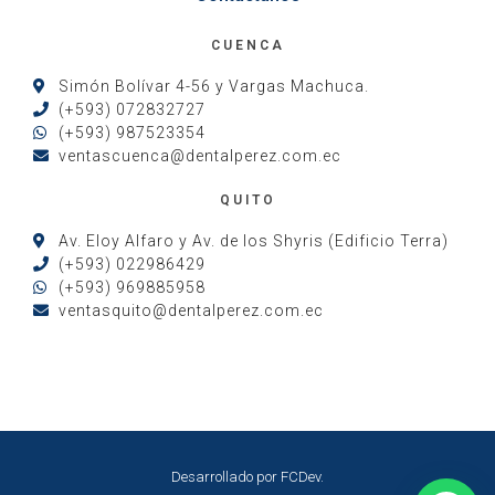
CUENCA
Simón Bolívar 4-56 y Vargas Machuca.
(+593) 072832727
(+593) 987523354
ventascuenca@dentalperez.com.ec
QUITO
Av. Eloy Alfaro y Av. de los Shyris (Edificio Terra)
(+593) 022986429
(+593) 969885958
ventasquito@dentalperez.com.ec
Desarrollado por
FCDev
.