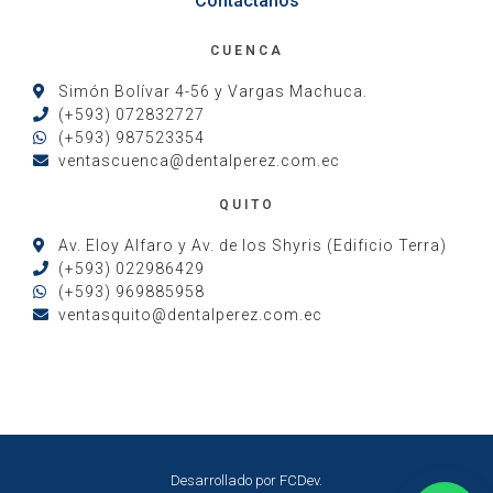
Contáctanos
CUENCA
Simón Bolívar 4-56 y Vargas Machuca.
(+593) 072832727
(+593) 987523354
ventascuenca@dentalperez.com.ec
QUITO
Av. Eloy Alfaro y Av. de los Shyris (Edificio Terra)
(+593) 022986429
(+593) 969885958
ventasquito@dentalperez.com.ec
Desarrollado por
FCDev
.