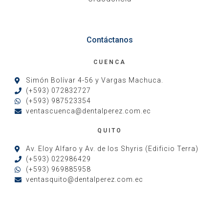
Contáctanos
CUENCA
Simón Bolívar 4-56 y Vargas Machuca.
(+593) 072832727
(+593) 987523354
ventascuenca@dentalperez.com.ec
QUITO
Av. Eloy Alfaro y Av. de los Shyris (Edificio Terra)
(+593) 022986429
(+593) 969885958
ventasquito@dentalperez.com.ec