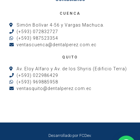
CUENCA
Simón Bolívar 4-56 y Vargas Machuca.
(+593) 072832727
(+593) 987523354
ventascuenca@dentalperez.com.ec
QUITO
Av. Eloy Alfaro y Av. de los Shyris (Edificio Terra)
(+593) 022986429
(+593) 969885958
ventasquito@dentalperez.com.ec
Desarrollado por
FCDev
.